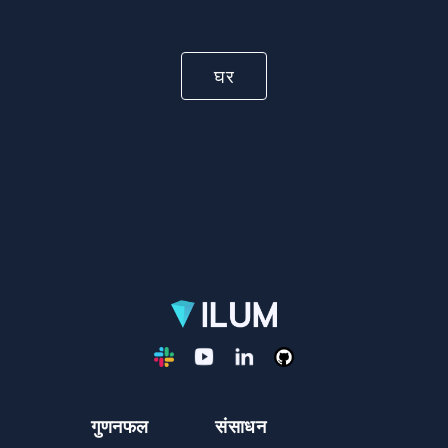
घर
गुणनफल
संसाधन