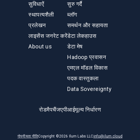
सुविधाऐं
सुरु गर्दै
स्‍थापत्‍यशैली
ब्लॉग
प्रलेखन
समर्थन और सहायता
लाइसेंस जनरेट करें
डेटा लेकहाउस
About us
डेटा मेष
Hadoop प्रवासन
एमएल मॉडल विकास
पदक वास्तुकला
Data Sovereignty
रोडमैप
चैंज
एपीआई
मूल्य निर्धारण
गोपनीयता नीति
Copyright ©
2026
Ilum Labs LLC
info@ilum.cloud