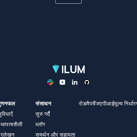
गुणनफल
संसाधन
रोडमैप
चैंज
एपीआई
मूल्य निर्धा
ुविधाऐं
सुरु गर्दै
्‍थापत्‍यशैली
ब्लॉग
्रलेखन
समर्थन और सहायता