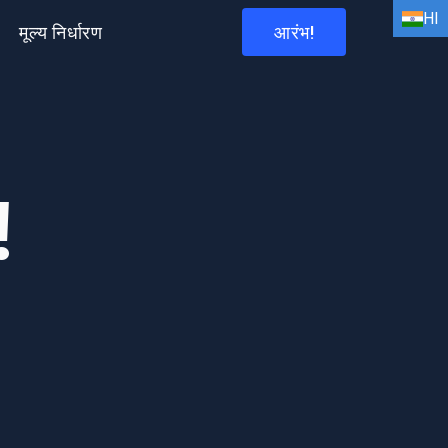
HI
मूल्य निर्धारण
आरंभ!
EN
HI
AR
!
BN
FR
DE
ID
IT
ES
PT