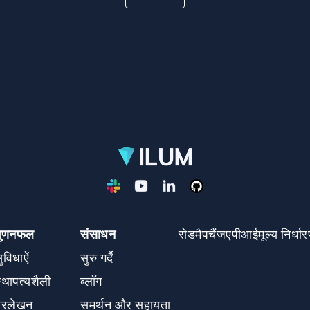
गुणनफल
संसाधन
रोडमैप
चैंज
एपीआई
मूल्य निर्धा
ुविधाऐं
सुरु गर्दै
्‍थापत्‍यशैली
ब्लॉग
्रलेखन
समर्थन और सहायता