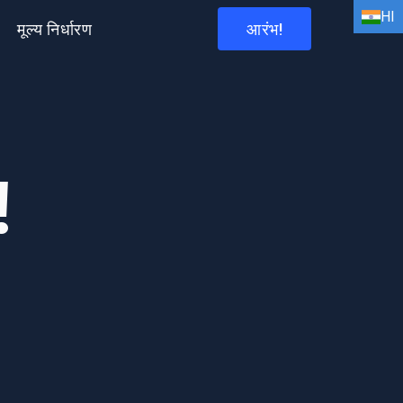
HI
मूल्य निर्धारण
आरंभ!
EN
HI
AR
!
BN
FR
DE
ID
IT
ES
PT